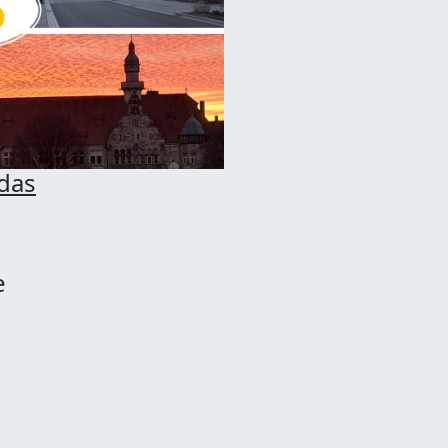
 das
e