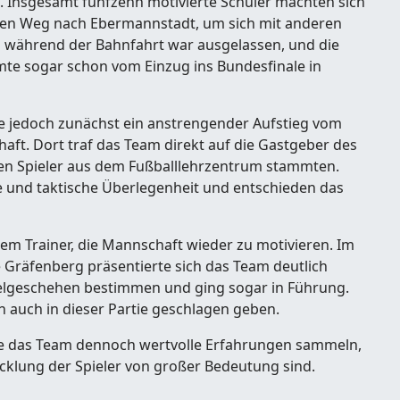
. Insgesamt fünfzehn motivierte Schüler machten sich
den Weg nach Ebermannstadt, um sich mit anderen
g während der Bahnfahrt war ausgelassen, und die
mte sogar schon vom Einzug ins Bundesfinale in
e jedoch zunächst ein anstrengender Aufstieg vom
ft. Dort traf das Team direkt auf die Gastgeber des
en Spieler aus dem Fußballlehrzentrum stammten.
e und taktische Überlegenheit und entschieden das
dem Trainer, die Mannschaft wieder zu motivieren. Im
 Gräfenberg präsentierte sich das Team deutlich
ielgeschehen bestimmen und ging sogar in Führung.
 auch in dieser Partie geschlagen geben.
e das Team dennoch wertvolle Erfahrungen sammeln,
icklung der Spieler von großer Bedeutung sind.