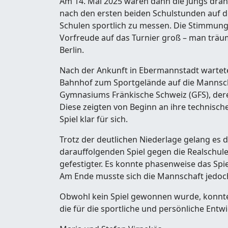
Am 14. Mai 2025 waren dann die Jungs dran
nach den ersten beiden Schulstunden auf 
Schulen sportlich zu messen. Die Stimmun
Vorfreude auf das Turnier groß – man träu
Berlin.
Nach der Ankunft in Ebermannstadt wartet
Bahnhof zum Sportgelände auf die Mannscha
Gymnasiums Fränkische Schweiz (GFS), der
Diese zeigten von Beginn an ihre technisch
Spiel klar für sich.
Trotz der deutlichen Niederlage gelang es 
darauffolgenden Spiel gegen die Realschule
gefestigter. Es konnte phasenweise das Sp
Am Ende musste sich die Mannschaft jedoch
Obwohl kein Spiel gewonnen wurde, konnt
die für die sportliche und persönliche Entw